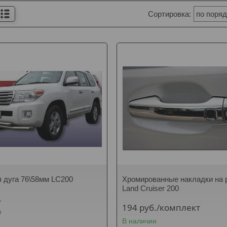
 дуга 76\58мм LC200
Хромированные накладки на 
Land Cruiser 200
.
194
руб.
/комплект
и
В наличии