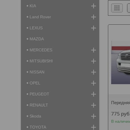
KIA
Land Rover
LEXUS
MAZDA
MERCEDES
MITSUBISHI
NISSAN
OPEL
PEUGEOT
Передняя
RENAULT
775
руб
Skoda
В наличи
TOYOTA