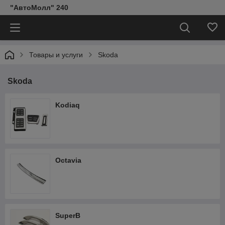
"АвтоМолл" 240
Товары и услуги
Skoda
Skoda
Kodiaq
Octavia
SuperB