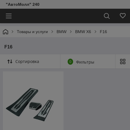
"АвтоМолл" 240
Товары и услуги
BMW
BMW X6
F16
F16
Сортировка
0
Фильтры