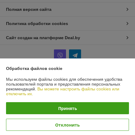
Полная версия сайта
Политика обработки cookies
Сайт создан на платформе Deal.by
Обработка файлов cookie
Информация для покупателя
Мы используем файлы cookies для обеспечения удобства
пользователей портала и предоставления персональных
Юридическое лицо:
ИП Терещенко Игорь Анатольевич
рекомендаций.
Вы можете настроить файлы cookies или
Минск
отключить их.
Регистрационный номер ЕГР: 101436571
Принять
УНП: 101436571
Регистрационный орган: Мингорисполком
Отклонить
Дата регистрации компании: 10.08.2000