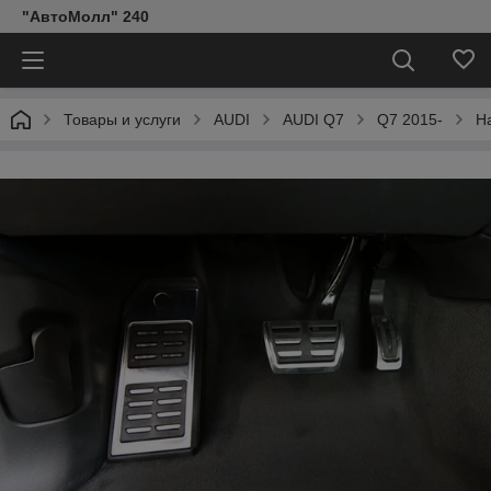
"АвтоМолл" 240
Товары и услуги
AUDI
AUDI Q7
Q7 2015-
Н