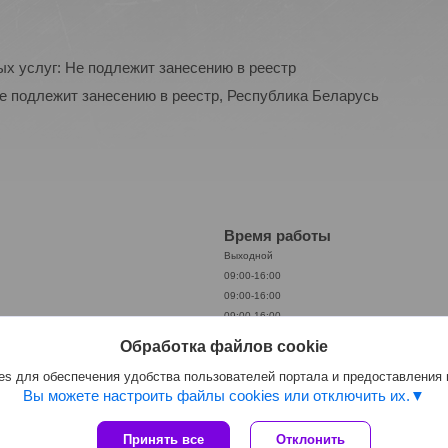
ых услуг: Не подлежит занесению в реестр
Не подлежит занесению в реестр, Республика Беларусь
Время работы
Выходной
09:00-16:00
09:00-16:00
09:00-16:00
09:00-16:00
Обработка файлов cookie
09:00-16:00
s для обеспечения удобства пользователей портала и предоставления
09:00-15:00
Вы можете настроить файлы cookies или отключить их.
Принять все
Отклонить
Сайт создан на платформе Deal.by