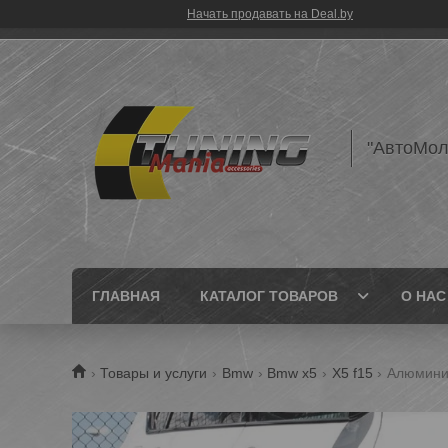
Начать продавать на Deal.by
"АвтоМол
ГЛАВНАЯ
КАТАЛОГ ТОВАРОВ
О НАС
Товары и услуги
Bmw
Bmw x5
X5 f15
Алюмини