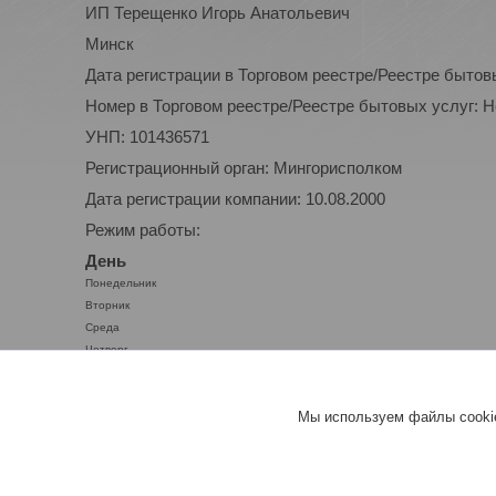
ИП Терещенко Игорь Анатольевич
Минск
Дата регистрации в Торговом реестре/Реестре бытов
Номер в Торговом реестре/Реестре бытовых услуг: 
УНП: 101436571
Регистрационный орган: Мингорисполком
Дата регистрации компании: 10.08.2000
Режим работы:
День
Понедельник
Вторник
Среда
Четверг
Пятница
Суббота
Мы используем файлы cookie
Воскресенье