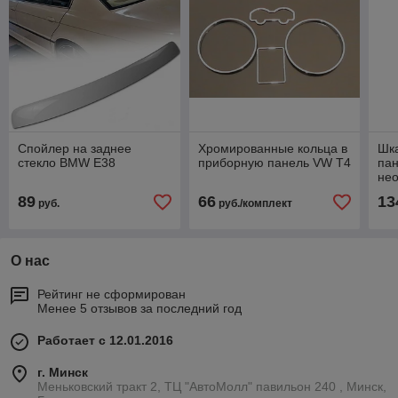
Спойлер на заднее
Хромированные кольца в
Шк
стекло BMW E38
приборную панель VW T4
пан
нео
89
66
13
руб.
руб./комплект
О нас
Рейтинг не сформирован
Менее 5 отзывов за последний год
Работает с 12.01.2016
г. Минск
Меньковский тракт 2, ТЦ "АвтоМолл" павильон 240 , Минск,