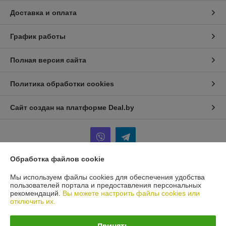
Доставка и оплата
График работы
Полная версия сайта
Политика обработки cookies
Сайт создан на платформе Deal.by
Обработка файлов cookie
Информация для покупателя
Мы используем файлы cookies для обеспечения удобства
пользователей портала и предоставления персональных
Юридическое лицо:
ИП Терещенко Игорь Анатольевич
рекомендаций.
Вы можете настроить файлы cookies или
Минск
отключить их.
Регистрационный номер ЕГР: 101436571
Принять