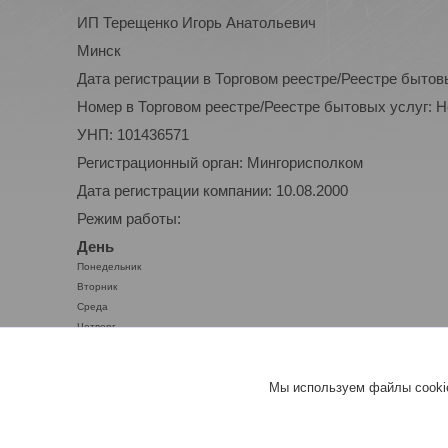
ИП Терещенко Игорь Анатольевич
Минск
Дата регистрации в Торговом реестре/Реестре бытов
Номер в Торговом реестре/Реестре бытовых услуг: 
УНП: 101436571
Регистрационный орган: Мингорисполком
Дата регистрации компании: 10.08.2000
Режим работы:
День
Понедельник
Вторник
Среда
Четверг
Пятница
Суббота
Мы используем файлы cookie
Воскресенье