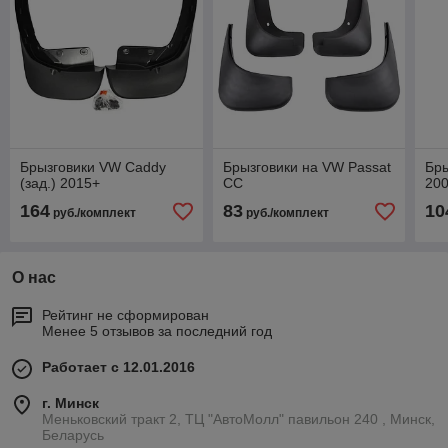
Брызговики VW Caddy
Брызговики на VW Passat
Бры
(зад.) 2015+
СС
20
164
83
10
руб./комплект
руб./комплект
О нас
Рейтинг не сформирован
Менее 5 отзывов за последний год
Работает с 12.01.2016
г. Минск
Меньковский тракт 2, ТЦ "АвтоМолл" павильон 240 , Минск,
Беларусь