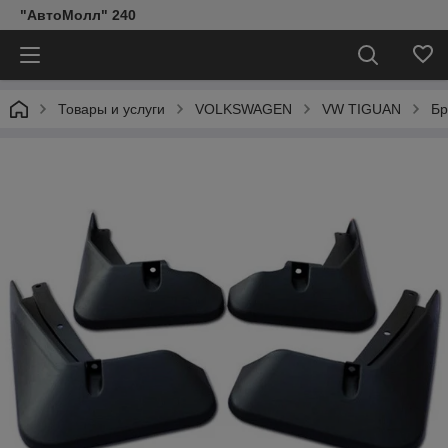
"АвтоМолл" 240
Товары и услуги
VOLKSWAGEN
VW TIGUAN
Бр