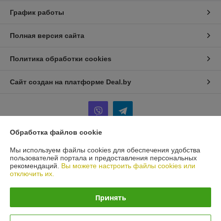
График работы
Полная версия сайта
Политика обработки cookies
Сайт создан на платформе Deal.by
Обработка файлов cookie
Информация для покупателя
Мы используем файлы cookies для обеспечения удобства
пользователей портала и предоставления персональных
Юридическое лицо:
ИП Терещенко Игорь Анатольевич
рекомендаций.
Вы можете настроить файлы cookies или
Минск
отключить их.
Регистрационный номер ЕГР: 101436571
Принять
УНП: 101436571
Регистрационный орган: Мингорисполком