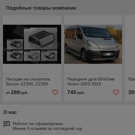
Подобные товары компании
Насадки на глушитель
Передняя дуга 60\42мм
Пр
Buzzer ZZ300, ZZ305
Vivaro 2003-2015
289
745
35
от
руб.
руб.
О нас
Рейтинг не сформирован
Менее 5 отзывов за последний год