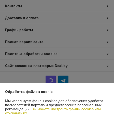
Контакты
Доставка и оплата
График работы
Полная версия сайта
Политика обработки cookies
Сайт создан на платформе Deal.by
Обработка файлов cookie
Информация для покупателя
Мы используем файлы cookies для обеспечения удобства
пользователей портала и предоставления персональных
Юридическое лицо:
ИП Терещенко Игорь Анатольевич
рекомендаций.
Вы можете настроить файлы cookies или
Минск
отключить их.