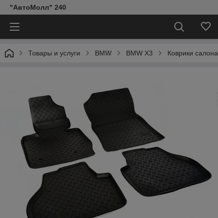
"АвтоМолл" 240
Товары и услуги
BMW
BMW X3
Коврики салона