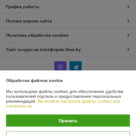
График работы
Полная версия сайта
Политика обработки cookies
Сайт создан на платформе Deal.by
Обработка файлов cookie
Информация для покупателя
Мы используем файлы cookies для обеспечения удобства
пользователей портала и предоставления персональных
Юридическое лицо:
ИП Терещенко Игорь Анатольевич
рекомендаций.
Вы можете настроить файлы cookies или
Минск
отключить их.
Регистрационный номер ЕГР: 101436571
Принять
УНП: 101436571
Регистрационный орган: Мингорисполком