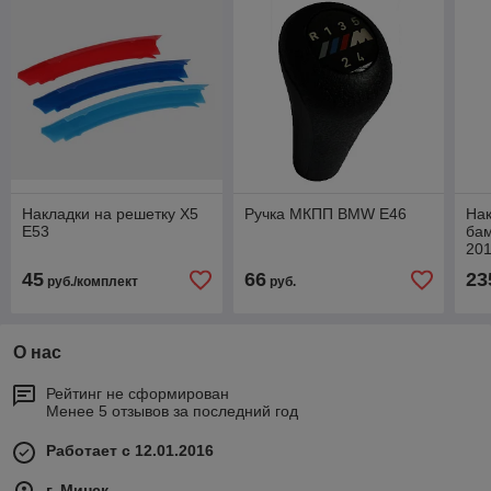
Накладки на решетку X5
Ручка МКПП BMW E46
Нак
E53
ба
20
45
66
23
руб./комплект
руб.
О нас
Рейтинг не сформирован
Менее 5 отзывов за последний год
Работает с 12.01.2016
г. Минск