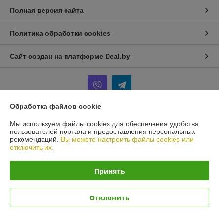
Полная версия сайта
Политика обработки cookies
Сайт создан на платформе Deal.by
Обработка файлов cookie
Информация для покупателя
Мы используем файлы cookies для обеспечения удобства
пользователей портала и предоставления персональных
Юридическое лицо:
ИП Терещенко Игорь Анатольевич
рекомендаций.
Вы можете настроить файлы cookies или
Минск
отключить их.
Регистрационный номер ЕГР: 101436571
Принять
УНП: 101436571
Регистрационный орган: Мингорисполком
Отклонить
Дата регистрации компании: 10.08.2000