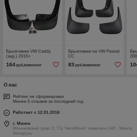
Брызговики VW Caddy
Брызговики на VW Passat
Бры
(зад.) 2015+
СС
20
164
83
10
руб./комплект
руб./комплект
О нас
Рейтинг не сформирован
Менее 5 отзывов за последний год
Работает с 12.01.2016
г. Минск
Меньковский тракт 2, ТЦ "АвтоМолл" павильон 240 , Минск,
Беларусь