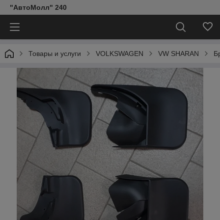
"АвтоМолл" 240
Товары и услуги
VOLKSWAGEN
VW SHARAN
Б