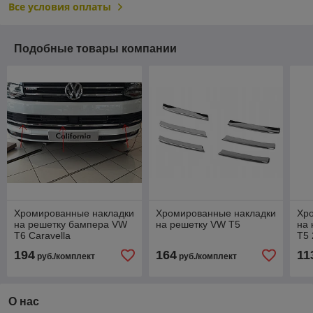
Все условия оплаты
Подобные товары компании
Хромированные накладки
Хромированные накладки
Хр
на решетку бампера VW
на решетку VW T5
на 
T6 Caravella
T5 
194
164
11
руб./комплект
руб./комплект
О нас