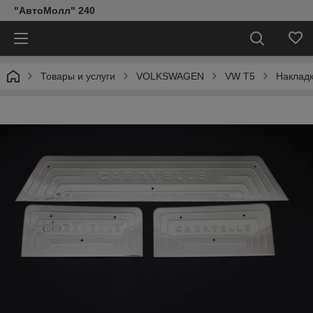
"АвтоМолл" 240
Товары и услуги
VOLKSWAGEN
VW T5
Накладк