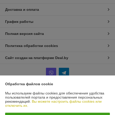
Доставка и оплата
График работы
Полная версия сайта
Политика обработки cookies
Сайт создан на платформе Deal.by
Обработка файлов cookie
Информация для покупателя
Мы используем файлы cookies для обеспечения удобства
пользователей портала и предоставления персональных
Юридическое лицо:
ИП Терещенко Игорь Анатольевич
рекомендаций.
Вы можете настроить файлы cookies или
Минск
отключить их.
Регистрационный номер ЕГР: 101436571