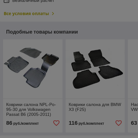
Безналичный расчет
Все условия оплаты
Подобные товары компании
Коврики салона NPL-Po-
Коврики салона для BMW
Нас
95-30 для Volkswagen
X3 (F25)
VW
Passat B6 (2005-2011)
86
116
63
руб./комплект
руб./комплект