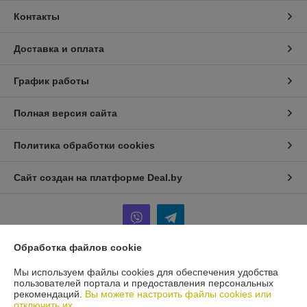
Контакты
Доставка и оплата
График работы
Полная версия сайта
Политика обработки cookies
Сайт создан на платформе Deal.by
Обработка файлов cookie
Информация для покупателя
Мы используем файлы cookies для обеспечения удобства
пользователей портала и предоставления персональных
Юридическое лицо:
ИП Терещенко Игорь Анатольевич
рекомендаций.
Вы можете настроить файлы cookies или
Минск
отключить их.