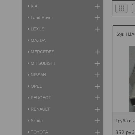
KIA
Land Rover
LEXUS
HJA
MAZDA
MERCEDES
MITSUBISHI
NISSAN
OPEL
PEUGEOT
RENAULT
Skoda
Труба вы
352
руб
TOYOTA