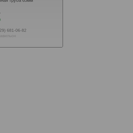
ная труба 65мм
.
и
29) 681-06-82
авильон